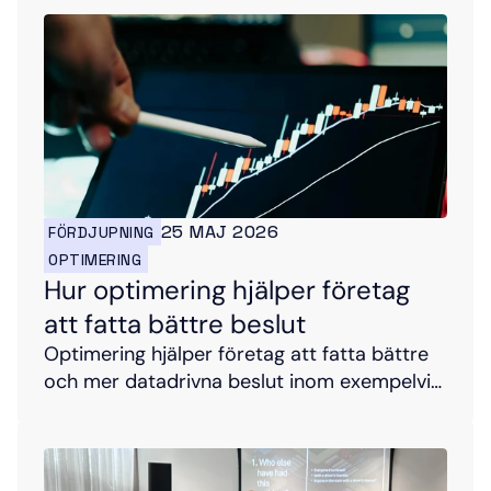
(Job-Shop Scheduling Problem). Målet var
att skapa bättre produktionsscheman
genom att använda matematisk optimering
(Integer Linear Programming) kombinerat
med heuristiska metoder.
25 MAJ 2026
FÖRDJUPNING
OPTIMERING
Hur optimering hjälper företag 
att fatta bättre beslut
Optimering hjälper företag att fatta bättre
och mer datadrivna beslut inom exempelvis
produktion, lagerstyrning och logistik.
Genom matematiska modeller och
algoritmer kan företag analysera komplexa
samband och hitta lösningar som