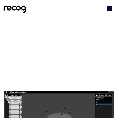
/
HEM
PRODUKTER
Produkter
Vi har skapat smarta digitala verktyg som 
förenklar arbetet i industrin.
Här kan du läsa mer om våra produkter och hur 
de skapar värde i produktionen.